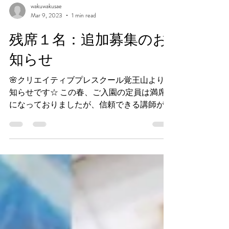
wakuwakusae
Mar 9, 2023
1 min read
残席１名：追加募集のお
知らせ
🌸クリエイティブプレスクール覚王山よりお
知らせです☆ この春、ご入園の定員は満席
になっておりましたが、信頼できる講師がス
タッフに参加できる事になり😃💕 あおぐみ
(水金)のみとなりますが、２名のお子様を追
加で募集することになりました！ ◎ご入園
対象となる年齢は...