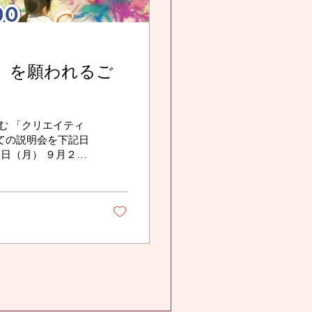
」を願われるご
む 「クリエイティ
ての説明会を下記日
日（月） ９月２４
年齢は...