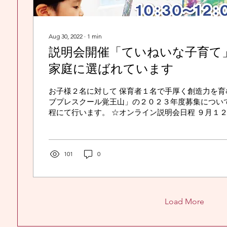
Aug 30, 2022
∙
1
min
説明会開催「ていねいな子育て
家庭に選ばれています
お子様２名に対して 保育者１名で手厚く創造力を育
ブプレスクール覚王山」の２０２３年度募集につい
程にて行います。 ☆オンライン説明会日程 ９月１２
日（土） ☆時間 10：30～12：00 ☆ご入園対象となる
101
0
Load More