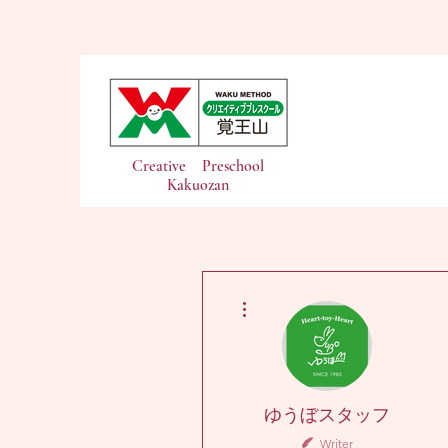
Creative Preschool
Kakuozan
More actions
ゆうぼスタッフ
Writer