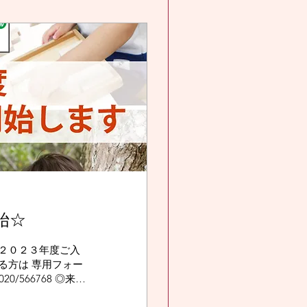
始☆
る方は 専用フォー
020/566768 ◎来年