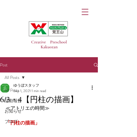
Creative Preschool
Kakuozan
Post
All Posts
ゆうぼスタッフ
All Posts
Sep 1, 2021
1 min read
6/3・4【円柱の描画】
活動報告
≪アトリエの時間≫
お知らせ
ブログ
「円柱の描画」