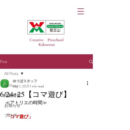
Creative Preschool
Kakuozan
Post
All Posts
ゆうぼスタッフ
All Posts
Sep 1, 2021
1 min read
6/24･25【コマ遊び】
活動報告
≪アトリエの時間≫
お知らせ
ブログ
「コマ遊び」