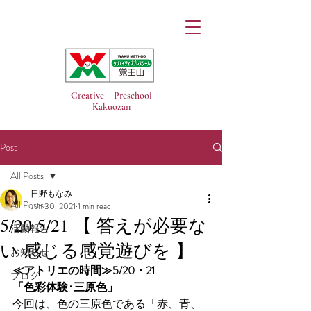
Creative Preschool
Kakuozan
Post
All Posts
日野もなみ
All Posts
Jun 30, 2021
1 min read
5/20 5/21 【 答えが必要な
活動報告
い 感じる感覚遊びを 】
お知らせ
≪アトリエの時間≫5/20・21
ブログ
「色彩体験･三原色」
今回は、色の三原色である「赤、青、