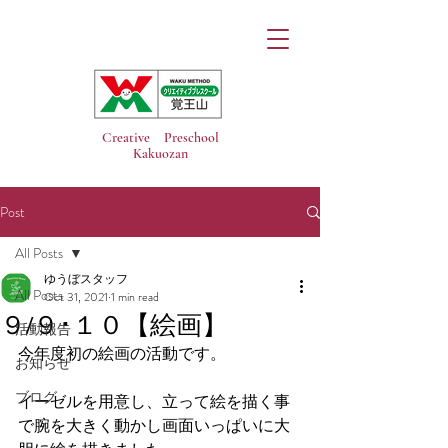
Creative Preschool
Kakuozan
Post
All Posts
ゆうぼスタッフ
All Posts
Oct 31, 2021
1 min read
９/９･１０【絵画】
活動報告
今年度初の絵画の活動です。
お知らせ
ブログ
イーゼルを用意し、立って絵を描く事
で腕を大きく動かし画面いっぱいに大