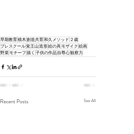
早期教育
積木
創造共育
和久メソッド
２歳
プレスクール
覚王山
造形
絵の具
モザイク
絵画
野菜
モチーフ
描く
子供の作品
自尊心
観察力
Recent Posts
See All