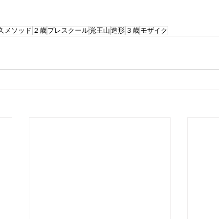
久メソッド
２歳
プレスクール
覚王山
造形
３歳
モザイク