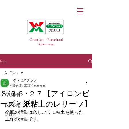
Creative Preschool
Kakuozan
Post
All Posts
ゆうぼスタッフ
All Posts
Oct 31, 2021
1 min read
８/２６･２７【アイロンビ
活動報告
ーズと紙粘土のレリーフ】
お知らせ
今回の活動は久しぶりに粘土を使った
ブログ
工作の活動です。