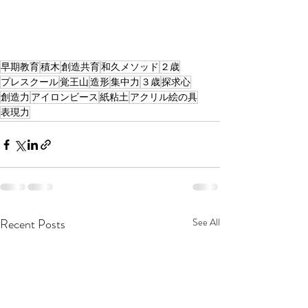
早期教育
積木
創造共育
和久メソッド
２歳
プレスクール
覚王山
造形
集中力
３歳
探求心
創造力
アイロンビース
紙粘土
アクリル絵の具
表現力
Recent Posts
See All