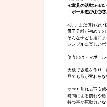
≪童具の活動≫4/15･16 
「ボール遊び①②③
4月、まだ慣れない
母子分離が初めての
そんな子ども達にま
シンプルに楽しいボ
使うのはママボール
天板で坂道を作り　
見ても形が変わらな
ママと別れる不安感
時間による慣れや癒
持つ事が原動力とな