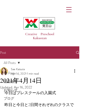
Creative Preschool
Kakuozan
Post
All Posts
Sae Katsuta
All Posts
Apr 14, 2021
1 min read
2021年4月14日
活動報告
Updated:
Apr 16, 2022
お知らせ
今日はプレスクールの入園式
ブログ
昨日と今日と2日間それぞれのクラスで