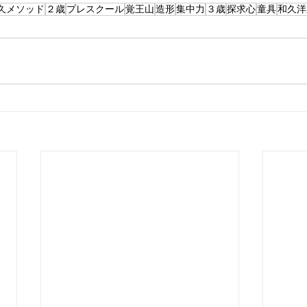
久メソッド
２歳
プレスクール
覚王山
造形
集中力
３歳
探求心
童具
和久洋