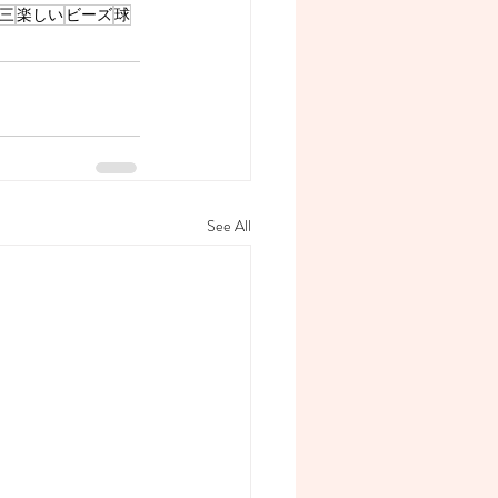
三
楽しい
ビーズ
球
See All