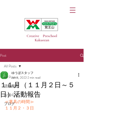
Creative Preschool
Kakuozan
Post
All Posts
ゆうぼスタッフ
All Posts
Jan 8, 2022
2 min read
１１月（１１月２日～５
活動報告
日）活動報告
お知らせ
≪童具の時間≫
ブログ
１１月２・３日