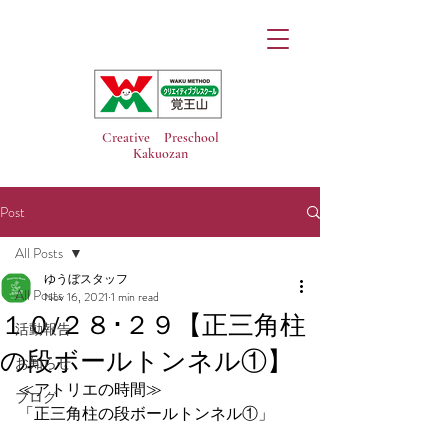
Creative Preschool
Kakuozan
Post
All Posts
ゆうぼスタッフ
All Posts
Nov 16, 2021
1 min read
１０/２８･２９【正三角柱
活動報告
の段ボールトンネル①】
お知らせ
≪アトリエの時間≫
ブログ
「正三角柱の段ボールトンネル①」