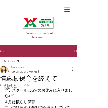
Creative Preschool
Kakuozan
Post
All Posts
Sae Katsuta
All Posts
Apr 28, 2021
2 min read
慣らし保育を終えて
活動報告
Updated:
Apr 16, 2022
お知らせ
プレスクールはGWのお休みに入りまし
ブログ
た
４月は慣らし保育
プレでは超少人数制で保育をしていて