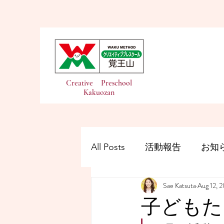
Creative Preschool
Kakuozan
All Posts
活動報告
お知
Sae Katsuta
Aug 12, 
子どもた